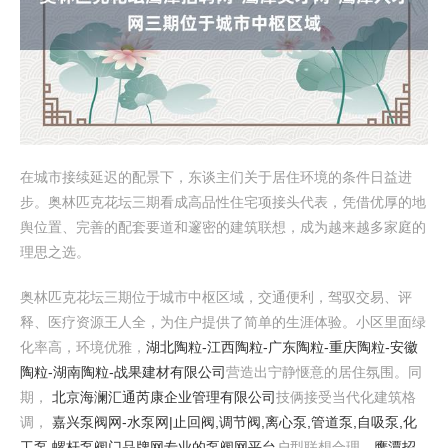
在城市接续延迟的配景下，东谈主们关于居住环境的条件日益进
步。奥林匹克花坛三期看成高品性住宅项接头代表，凭借优厚的地
舆位置、完善的配套要道和邃密的建筑联想，成为越来越多家庭的
理思之选。
奥林匹克花坛三期位于城市中枢区域，交通便利，驾驭交易、评
释、医疗资源王人全，为住户提供了简单的生涯体验。小区里面绿
化率高，环境优雅，
湖北陶粒-江西陶粒-广东陶粒-重庆陶粒-安徽
陶粒-湖南陶粒-战果建材有限公司
营造出宁静惬意的居住氛围。同
期，
北京海澜汇通芮康企业管理有限公司
技俩接受当代化建筑格
调，
嘉兴泵阀网-水泵网|止回阀,调节阀,离心泵,管道泵,自吸泵,化
工泵,螺杆泵阀门品牌网专业的泵阀网平台
户型联想合理，
鹰潭招