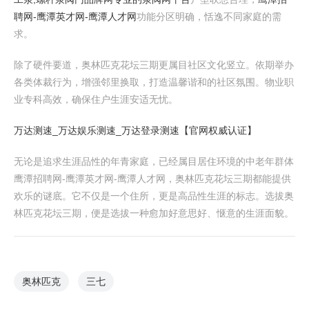
聘网-鹰潭英才网-鹰潭人才网
功能分区明确，恬逸不同家庭的需
求。
除了硬件要道，奥林匹克花坛三期更属目社区文化竖立。依期举办
各类体裁行为，增强邻里换取，打造温馨谐和的社区氛围。物业职
业专科高效，确保住户生涯安适无忧。
万达测速_万达娱乐测速_万达登录测速【官网权威认证】
无论是追求生涯品性的年青家庭，已经属目居住环境的中老年群体
鹰潭招聘网-鹰潭英才网-鹰潭人才网，奥林匹克花坛三期都能提供
欢乐的谜底。它不仅是一个住所，更是高品性生涯的标志。选拔奥
林匹克花坛三期，便是选拔一种愈加好意思好、惬意的生涯面貌。
奥林匹克
三七