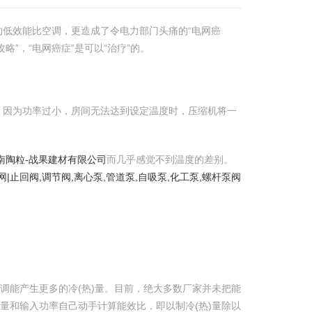
低效能比空调，更造成了令电力部门头痛的“电网癌
”，“电网癌症”是可以“治疗”的。
，因为功率过小，房间无法达到设定温度时，压缩机将一
湖南陶粒-战果建材有限公司
而几乎感觉不到温度的差别。
网|止回阀,调节阀,离心泵,管道泵,自吸泵,化工泵,螺杆泵阀
调能产生更多的冷(热)量。目前，绝大多数厂家并未把能
量和输入功率自己动手计算能效比，即以制冷(热)量除以