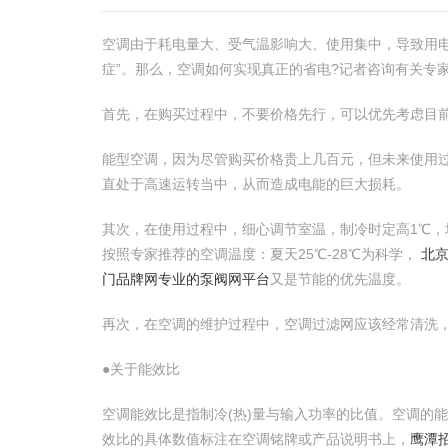
空调由于耗电量大、受气温影响大、使用集中，导致用
症”。那么，空调如何实现真正的省电?记者咨询有关专家
首先，在购买过程中，不要价格先行，可以优先考虑目
能型空调，因为尽管购买价格贵上几百元，但未来使用
直处于高速运转当中，从而造成电能的巨大损耗。
其次，在使用过程中，细心调节室温，制冷时定高1℃，
按照专家推荐的空调温度：夏天25℃-28℃为科学，
北
门品牌网专业的泵阀网平台
又是节能的优先温度。
再次，在空调的维护过程中，空调过滤网应该经常清洗
●关于能效比
空调能效比是指制冷(热)量与输入功率的比值。空调的
效比的具体数值标注在空调铭牌或产品说明书上，
鹰潭