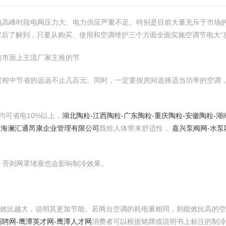
电高峰时段电网压力大、电力供应严重不足。特别是目前大量充斥于市场的
后了解到，只要从购买、使用和空调维护三个方面全面实施空调节电大“攻略
前市面上主流厂家主推的节
过程中节省的远远不止几百元。同时，一定要按房间选择适当功率的空调
均可省电10%以上，
湖北陶粒-江西陶粒-广东陶粒-重庆陶粒-安徽陶粒-
京海澜汇通芮康企业管理有限公司
既给人体带来舒适性，
嘉兴泵阀网-水泵
，否则网罩堵塞也会影响制冷效果。
能效比越大，说明其更加节能。若两台空调的耗电量相同，则能效比高的空
招聘网-鹰潭英才网-鹰潭人才网
消费者可以根据铭牌或说明书上标注的制冷