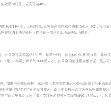
能效果为明显，较高可达48%。
空调能耗限制标准，该标准的出台将提高空调耗能的市场准入门槛，耗电
粘贴在空调上的能效标识将把这一信息直观地反映给消费者。
小时，如果夏冬两季运转180天，每天5小时，按电价0.60元/度来算，每
5.7元，8年至少可节约2000元左右。如果全国都使用变频空调，至少可
用，如采用高效压缩机，采用强化传热技术如亲水膜铝箔(由于水不易形成
，即变容量控制技术特别是变频技术。由于变频技术通过改变频率来调整压
速空调系统几次提效，增加变频技术都可再实现节能超过30%以上。因