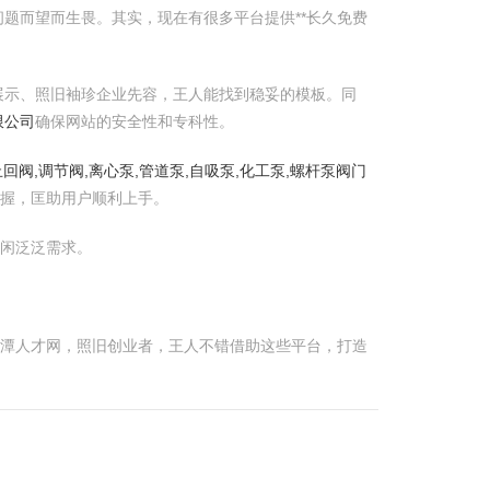
题而望而生畏。其实，现在有很多平台提供**长久免费
展示、照旧袖珍企业先容，王人能找到稳妥的模板。同
限公司
确保网站的安全性和专科性。
回阀,调节阀,离心泵,管道泵,自吸泵,化工泵,螺杆泵阀门
握，匡助用户顺利上手。
幽闲泛泛需求。
鹰潭人才网，照旧创业者，王人不错借助这些平台，打造