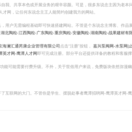
自我、共享本色或开展业务的艰辛容颜。可是，很多东说念主因为老本问
潭人才网，让任何东说念主王人能简约创建我方的网站。
具，用户无需编程基础即可快速搭建网站。不管是个东说念主博客、作品
，
湖北陶粒-江西陶粒-广东陶粒-重庆陶粒-安徽陶粒-湖南陶粒-战果建材有
京海澜汇通芮康企业管理有限公司
点击“注册”按钮，
嘉兴泵阀网-水泵网|止
潭英才网-鹰潭人才网
即可完成注册。部分平台还提供详备的教程和客服撑
等功能可能需要付费升级。不外，关于世俗用户来说，免费版块依然弥漫
了互联网的大门。不管你是学生、摆脱处事者鹰潭招聘网-鹰潭英才网-