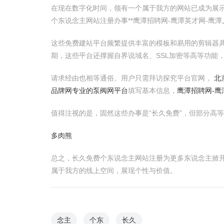
在现在数字化时间，领有一个属于我方的网站已成为展示
个东说念主网站注册办事**鹰潭招聘网-鹰潭英才网-鹰
这些免费建站平台频繁提供丰富的模板和易用的剪辑器
期，这些平台还撑握自界说域名、SSL加密等高等功能
请求经由也相等通俗。用户只需拜访探究平台官网，
北
品牌网专业的泵阀网平台
填写基本信息，
鹰潭招聘网-鹰
值得注视的是，固然这些办事是“长久免费”，但部分高
多肉熊
总之，长久免费个东说念主网站注册为更多东说念主掀开
属于我方的线上空间，展现个性与价值。
念主
个东
长久