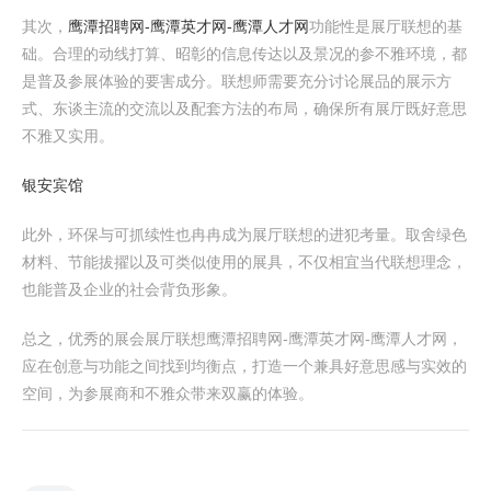
其次，
鹰潭招聘网-鹰潭英才网-鹰潭人才网
功能性是展厅联想的基
础。合理的动线打算、昭彰的信息传达以及景况的参不雅环境，都
是普及参展体验的要害成分。联想师需要充分讨论展品的展示方
式、东谈主流的交流以及配套方法的布局，确保所有展厅既好意思
不雅又实用。
银安宾馆
此外，环保与可抓续性也冉冉成为展厅联想的进犯考量。取舍绿色
材料、节能拔擢以及可类似使用的展具，不仅相宜当代联想理念，
也能普及企业的社会背负形象。
总之，优秀的展会展厅联想鹰潭招聘网-鹰潭英才网-鹰潭人才网，
应在创意与功能之间找到均衡点，打造一个兼具好意思感与实效的
空间，为参展商和不雅众带来双赢的体验。