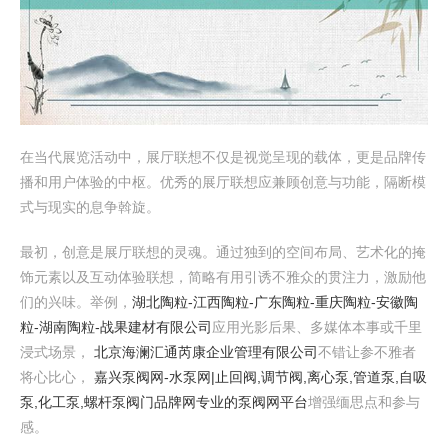
在当代展览活动中，展厅联想不仅是视觉呈现的载体，更是品牌传
播和用户体验的中枢。优秀的展厅联想应兼顾创意与功能，隔断模
式与现实的息争斡旋。
最初，创意是展厅联想的灵魂。通过独到的空间布局、艺术化的掩
饰元素以及互动体验联想，简略有用引诱不雅众的贯注力，激励他
们的兴味。举例，
湖北陶粒-江西陶粒-广东陶粒-重庆陶粒-安徽陶
粒-湖南陶粒-战果建材有限公司
应用光影后果、多媒体本事或千里
浸式场景，
北京海澜汇通芮康企业管理有限公司
不错让参不雅者
将心比心，
嘉兴泵阀网-水泵网|止回阀,调节阀,离心泵,管道泵,自吸
泵,化工泵,螺杆泵阀门品牌网专业的泵阀网平台
增强缅思点和参与
感。