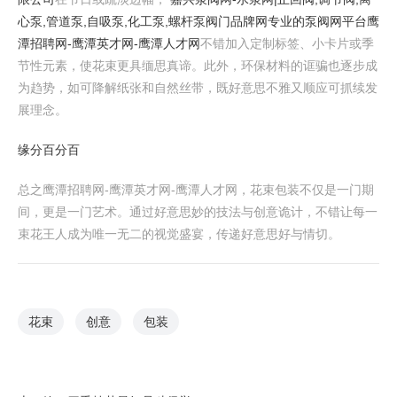
心泵,管道泵,自吸泵,化工泵,螺杆泵阀门品牌网专业的泵阀网平台
鹰
潭招聘网-鹰潭英才网-鹰潭人才网
不错加入定制标签、小卡片或季
节性元素，使花束更具缅思真谛。此外，环保材料的诓骗也逐步成
为趋势，如可降解纸张和自然丝带，既好意思不雅又顺应可抓续发
展理念。
缘分百分百
总之鹰潭招聘网-鹰潭英才网-鹰潭人才网，花束包装不仅是一门期
间，更是一门艺术。通过好意思妙的技法与创意诡计，不错让每一
束花王人成为唯一无二的视觉盛宴，传递好意思好与情切。
花束
创意
包装