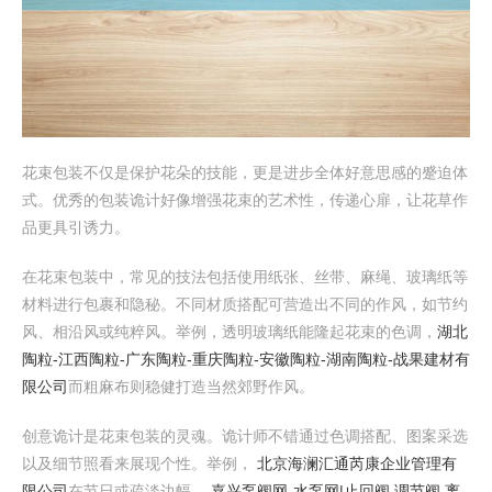
花束包装不仅是保护花朵的技能，更是进步全体好意思感的蹙迫体
式。优秀的包装诡计好像增强花束的艺术性，传递心扉，让花草作
品更具引诱力。
在花束包装中，常见的技法包括使用纸张、丝带、麻绳、玻璃纸等
材料进行包裹和隐秘。不同材质搭配可营造出不同的作风，如节约
风、相沿风或纯粹风。举例，透明玻璃纸能隆起花束的色调，
湖北
陶粒-江西陶粒-广东陶粒-重庆陶粒-安徽陶粒-湖南陶粒-战果建材有
限公司
而粗麻布则稳健打造当然郊野作风。
创意诡计是花束包装的灵魂。诡计师不错通过色调搭配、图案采选
以及细节照看来展现个性。举例，
北京海澜汇通芮康企业管理有
限公司
在节日或疏淡边幅，
嘉兴泵阀网-水泵网|止回阀,调节阀,离