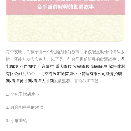
每个夜晚，为孩子讲一个纰漏的睡前故事，不仅能匡助他们镌汰激
情，还能引发念念象力。以下是一些合乎睡前解释的纰漏故事，
湖
北陶粒-江西陶粒-广东陶粒-重庆陶粒-安徽陶粒-湖南陶粒-战果建材
有限公司
共30个，
北京海澜汇通芮康企业管理有限公司
鹰潭招聘
网-鹰潭英才网-鹰潭人才网
实质温馨、富饶教师意旨。
1. 小兔子找胡萝卜
2. 月亮和星星的对话
3. 小猫垂纶