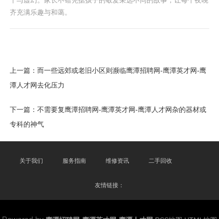
干与虚幻。家长不错凭据孩子的敬爱采选不同的故事，让每个夜晚
齐充满乐趣与和蔼。
上一篇：
而一些远郊或老旧小区则濒临鹰潭招聘网-鹰潭英才网-鹰
潭人才网去化压力
下一篇：
不需要复鹰潭招聘网-鹰潭英才网-鹰潭人才网杂的器材或
专科的神气
关于我们
服务指南
维修资讯
二手回收
友情链接：