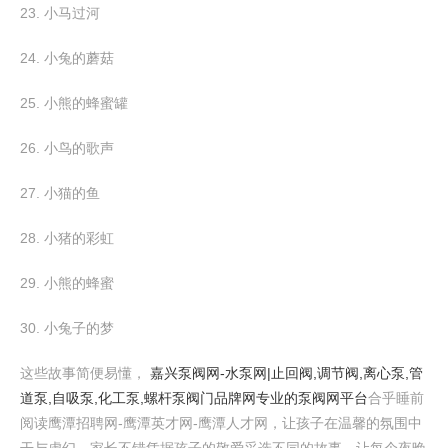
23. 小马过河
24. 小兔的蘑菇
25. 小熊的蜂蜜罐
26. 小鸟的歌声
27. 小猫的鱼
28. 小猪的彩虹
29. 小熊的蜂蜜
30. 小兔子的梦
这些故事简便易懂，
嘉兴泵阀网-水泵网|止回阀,调节阀,离心泵,管
道泵,自吸泵,化工泵,螺杆泵阀门品牌网专业的泵阀网平台
合乎睡前
阅读鹰潭招聘网-鹰潭英才网-鹰潭人才网，让孩子在温馨的氛围中