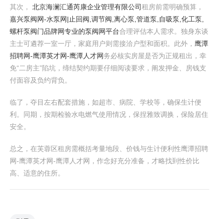
其次，
北京海澜汇通芮康企业管理有限公司
租房前需明确预算，
嘉兴泵阀网-水泵网|止回阀,调节阀,离心泵,管道泵,自吸泵,化工泵,
螺杆泵阀门品牌网专业的泵阀网平台
合理评估本人需求。独身东谈
主士可遴荐一室一厅，家庭用户则需接洽户型和面积。此外，
鹰潭
招聘网-鹰潭英才网-鹰潭人才网
务必核实房屋是否为正规租出，幸
免“二房主”陷坑，缔结契约期要仔细阅读要求，阐发押金、房钱支
付面容及负约背负。
临了，夺目左右配套措施，如超市、病院、学校等，确保生计便
利。同期，按期检验水电燃气使用情况，保捏雅致调换，保险居住
安全。
总之，在芙蓉区租房需概括考量地段、价钱与生计便利性鹰潭招聘
网-鹰潭英才网-鹰潭人才网，作念好充分准备，才略找到性价比
高、适意的住所。