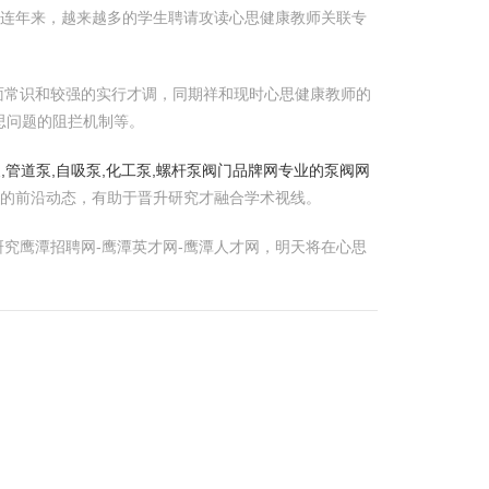
。连年来，越来越多的学生聘请攻读心思健康教师关联专
面常识和较强的实行才调，同期祥和现时心思健康教师的
思问题的阻拦机制等。
泵,管道泵,自吸泵,化工泵,螺杆泵阀门品牌网专业的泵阀网
的前沿动态，有助于晋升研究才融合学术视线。
究鹰潭招聘网-鹰潭英才网-鹰潭人才网，明天将在心思