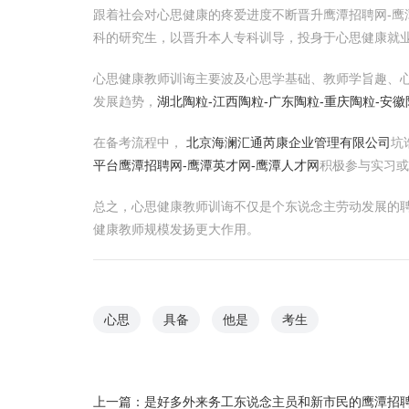
跟着社会对心思健康的疼爱进度不断晋升鹰潭招聘网-鹰
科的研究生，以晋升本人专科训导，投身于心思健康就
心思健康教师训诲主要波及心思学基础、教师学旨趣、
发展趋势，
湖北陶粒-江西陶粒-广东陶粒-重庆陶粒-安
在备考流程中，
北京海澜汇通芮康企业管理有限公司
坑
平台
鹰潭招聘网-鹰潭英才网-鹰潭人才网
积极参与实习或
总之，心思健康教师训诲不仅是个东说念主劳动发展的聘
健康教师规模发扬更大作用。
心思
具备
他是
考生
上一篇：
是好多外来务工东说念主员和新市民的鹰潭招聘