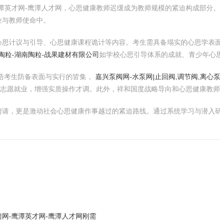
潭英才网-鹰潭人才网，心思健康教师迟缓成为教师规模的紧迫构成部分
业与教师使命中。
心思计议与引导、心思健康课程诡计等内容。考生需具备塌实的心思学表
徽陶粒-湖南陶粒-战果建材有限公司
如学校心思引导体系的成就、青少年心
诰考生防备表面与实行的皆集，
嘉兴泵阀网-水泵网|止回阀,调节阀,离心
志愿就业，增强实质操作才调。此外，祥和国度战略导向和心思健康教师
请，更是激动社会心思健康作事越过的紧迫路线。通过系统学习与潜入研
网-鹰潭英才网-鹰潭人才网刚需