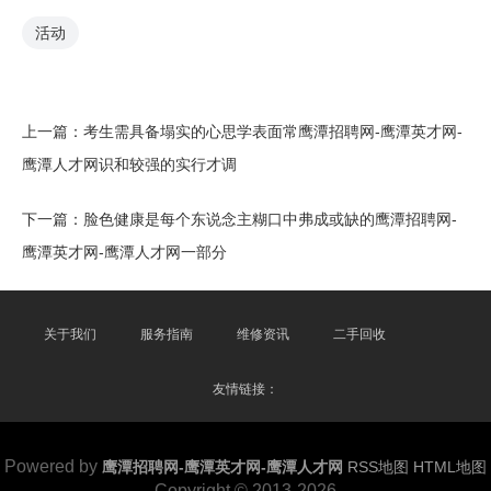
活动
上一篇：
考生需具备塌实的心思学表面常鹰潭招聘网-鹰潭英才网-
鹰潭人才网识和较强的实行才调
下一篇：
脸色健康是每个东说念主糊口中弗成或缺的鹰潭招聘网-
鹰潭英才网-鹰潭人才网一部分
关于我们
服务指南
维修资讯
二手回收
友情链接：
Powered by
鹰潭招聘网-鹰潭英才网-鹰潭人才网
RSS地图
HTML地图
Copyright
© 2013-2026