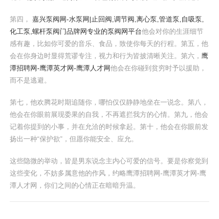
第四，
嘉兴泵阀网-水泵网|止回阀,调节阀,离心泵,管道泵,自吸泵,
化工泵,螺杆泵阀门品牌网专业的泵阀网平台
他会对你的生涯细节
感有趣，比如你可爱的音乐、食品，致使你每天的行程。第五，他
会在你身边时显得荒谬专注，视力和行为皆披清晰关注。第六，
鹰
潭招聘网-鹰潭英才网-鹰潭人才网
他会在你碰到贫穷时予以援助，
而不是逃避。
第七，他欢腾花时期追随你，哪怕仅仅静静地坐在一说念。第八，
他会在你眼前展现委果的自我，不再遮拦我方的心情。第九，他会
记着你提到的小事，并在允洽的时候拿起。第十，他会在你眼前发
扬出一种“保护欲”，但愿你能安全、应允。
这些隐微的举动，皆是男东说念主内心可爱的信号。要是你察觉到
这些变化，不妨多属意他的作风，约略鹰潭招聘网-鹰潭英才网-鹰
潭人才网，你们之间的心情正在暗暗升温。