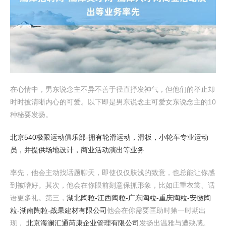
在心情中，男东说念主不异不善于径直抒发神气，但他们的举止却
时时披清晰内心的可爱。以下即是男东说念主可爱女东说念主的10
种秘要发扬。
北京540极限运动俱乐部-拥有轮滑运动，滑板，小轮车专业运动
员，并提供场地设计，商业活动演出等业务
率先，他会主动找话题聊天，即使仅仅肤浅的致意，也总能让你感
到被嗜好。其次，他会在你眼前刻意保抓形象，比如庄重衣裳、话
语更多礼。第三，
湖北陶粒-江西陶粒-广东陶粒-重庆陶粒-安徽陶
粒-湖南陶粒-战果建材有限公司
他会在你需要匡助时第一时期出
现，
北京海澜汇通芮康企业管理有限公司
发扬出温雅与遭殃感。